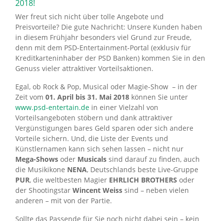
2018!
Wer freut sich nicht über tolle Angebote und
Preisvorteile? Die gute Nachricht: Unsere Kunden haben
in diesem Frühjahr besonders viel Grund zur Freude,
denn mit dem PSD-Entertainment-Portal (exklusiv für
Kreditkarteninhaber der PSD Banken) kommen Sie in den
Genuss vieler attraktiver Vorteilsaktionen.
Egal, ob Rock & Pop, Musical oder Magie-Show – in der
Zeit vom
01. April bis 31. Mai 2018
können Sie unter
www.psd-entertain.de
in einer Vielzahl von
Vorteilsangeboten stöbern und dank attraktiver
Vergünstigungen bares Geld sparen oder sich andere
Vorteile sichern. Und, die Liste der Events und
Künstlernamen kann sich sehen lassen – nicht nur
Mega-Shows
oder
Musicals
sind darauf zu finden, auch
die Musikikone
NENA
, Deutschlands beste Live-Gruppe
PUR
, die weltbesten Magier
EHRLICH BROTHERS
oder
der Shootingstar
Wincent Weiss
sind – neben vielen
anderen – mit von der Partie.
Sollte das Passende für Sie noch nicht dabei sein – kein