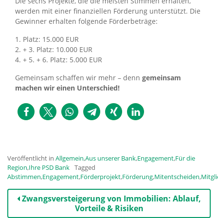
Die sechs Projekte, die die meisten Stimmen erhalten,
werden mit einer finanziellen Förderung unterstützt. Die
Gewinner erhalten folgende Förderbeträge:
1. Platz: 15.000 EUR
2. + 3. Platz: 10.000 EUR
4. + 5. + 6. Platz: 5.000 EUR
Gemeinsam schaffen wir mehr – denn
gemeinsam
machen wir einen Unterschied!
Veröffentlicht in
Allgemein
,
Aus unserer Bank
,
Engagement
,
Für die
Region
,
Ihre PSD Bank
Tagged
Abstimmen
,
Engagement
,
Förderprojekt
,
Förderung
,
Mitentscheiden
,
Mitgl
Beitrags-
Zwangsversteigerung von Immobilien: Ablauf,
Navigation
Vorteile & Risiken