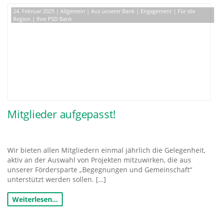
24. Februar 2025
|
Allgemein
|
Aus unserer Bank
|
Engagement
|
Für die
Region
|
Ihre PSD Bank
Mitglieder aufgepasst!
Wir bieten allen Mitgliedern einmal jährlich die Gelegenheit,
aktiv an der Auswahl von Projekten mitzuwirken, die aus
unserer Fördersparte „Begegnungen und Gemeinschaft“
unterstützt werden sollen. […]
Weiterlesen…