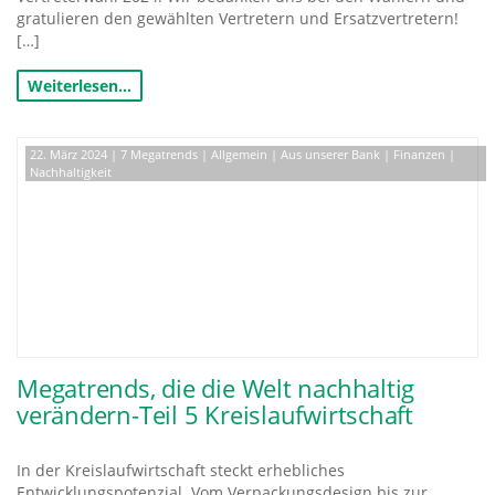
gratulieren den gewählten Vertretern und Ersatzvertretern!
[…]
Weiterlesen…
22. März 2024
|
7 Megatrends
|
Allgemein
|
Aus unserer Bank
|
Finanzen
|
Nachhaltigkeit
Megatrends, die die Welt nachhaltig
verändern-Teil 5 Kreislaufwirtschaft
In der Kreislaufwirtschaft steckt erhebliches
Entwicklungspotenzial. Vom Verpackungsdesign bis zur