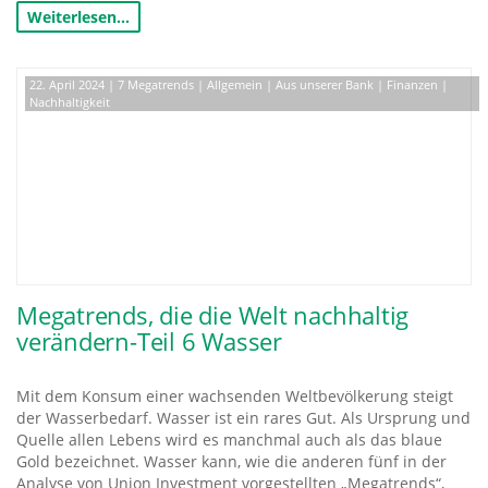
Weiterlesen…
22. April 2024
|
7 Megatrends
|
Allgemein
|
Aus unserer Bank
|
Finanzen
|
Nachhaltigkeit
Megatrends, die die Welt nachhaltig
verändern-Teil 6 Wasser
Mit dem Konsum einer wachsenden Weltbevölkerung steigt
der Wasserbedarf. Wasser ist ein rares Gut. Als Ursprung und
Quelle allen Lebens wird es manchmal auch als das blaue
Gold bezeichnet. Wasser kann, wie die anderen fünf in der
Analyse von Union Investment vorgestellten „Megatrends“,