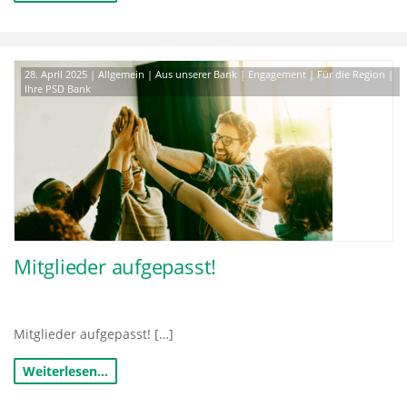
28. April 2025
|
Allgemein
|
Aus unserer Bank
|
Engagement
|
Für die Region
|
Ihre PSD Bank
Mitglieder aufgepasst!
Mitglieder aufgepasst! […]
Weiterlesen…