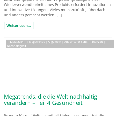
Wiederverwendbarkeit eines Produkts erfordert Innovationen
und innovative Lösungen. Vieles muss zukünftig überdacht
und anders gemacht werden. […]
Weiterlesen…
1. März 2024
|
7 Megatrends
|
Allgemein
|
Aus unserer Bank
|
Finanzen
|
Nachhaltigkeit
Megatrends, die die Welt nachhaltig
verändern – Teil 4 Gesundheit
Rezepte für die Weltgesundheit Union Investment hat die