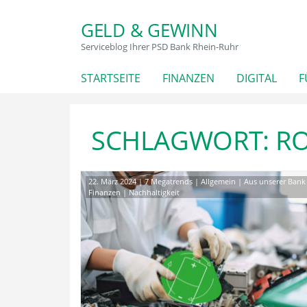
GELD & GEWINN
Serviceblog Ihrer PSD Bank Rhein-Ruhr
STARTSEITE
FINANZEN
DIGITAL
F
SCHLAGWORT:
R
22. März 2024
|
7 Megatrends
|
Allgemein
|
Aus unserer Bank
Finanzen
|
Nachhaltigkeit