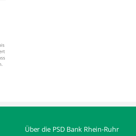
bis
ert
uss
n.
Über die PSD Bank Rhein-Ruhr