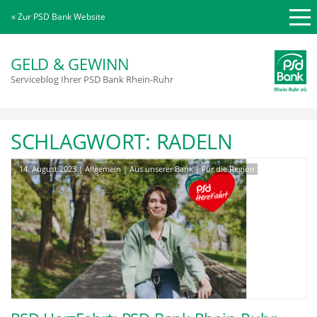
« Zur PSD Bank Website
GELD & GEWINN
Serviceblog Ihrer PSD Bank Rhein-Ruhr
SCHLAGWORT:
RADELN
14. August 2023
|
Allgemein
|
Aus unserer Bank
|
Für die Region