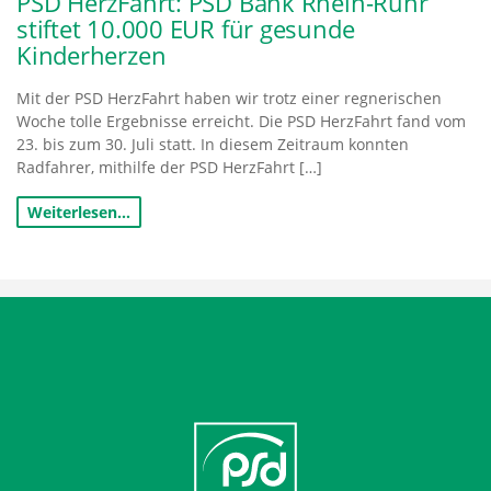
PSD HerzFahrt: PSD Bank Rhein-Ruhr
stiftet 10.000 EUR für gesunde
Kinderherzen
Mit der PSD HerzFahrt haben wir trotz einer regnerischen
Woche tolle Ergebnisse erreicht. Die PSD HerzFahrt fand vom
23. bis zum 30. Juli statt. In diesem Zeitraum konnten
Radfahrer, mithilfe der PSD HerzFahrt […]
Weiterlesen…