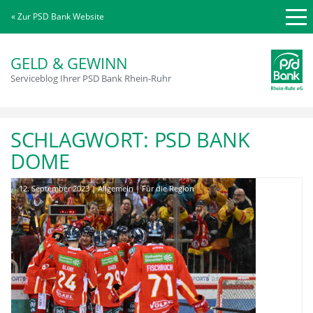
« Zur PSD Bank Website
GELD & GEWINN
Serviceblog Ihrer PSD Bank Rhein-Ruhr
SCHLAGWORT:
PSD BANK
DOME
12. September 2023
|
Allgemein
|
Für die Region