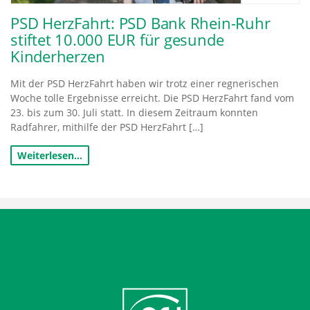
PSD HerzFahrt: PSD Bank Rhein-Ruhr
stiftet 10.000 EUR für gesunde
Kinderherzen
Mit der PSD HerzFahrt haben wir trotz einer regnerischen
Woche tolle Ergebnisse erreicht. Die PSD HerzFahrt fand vom
23. bis zum 30. Juli statt. In diesem Zeitraum konnten
Radfahrer, mithilfe der PSD HerzFahrt […]
Weiterlesen…