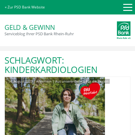
« Zur PSD Bank Website
GELD & GEWINN
Serviceblog Ihrer PSD Bank Rhein-Ruhr
SCHLAGWORT:
KINDERKARDIOLOGIEN
14. August 2023
|
Allgemein
|
Aus unserer Bank
|
Für die Region