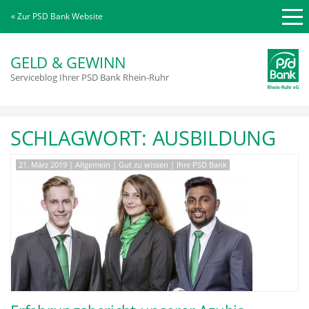
« Zur PSD Bank Website
GELD & GEWINN
Serviceblog Ihrer PSD Bank Rhein-Ruhr
SCHLAGWORT:
AUSBILDUNG
21. März 2019
|
Allgemein
|
Gut zu wissen
|
Ihre PSD Bank