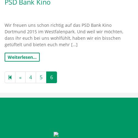
PSD Bank Kino
Wir freuen uns schon richtig auf das PSD Bank Kino
Dortmund 2015 im Westfalenpark. Und weil wir möchten,
dass ihr euch bei uns wohlfühlt, haben wir ein bisschen
getüftelt und bieten euch mehr […]
Weiterlesen…
Previous
«
4
5
6
page