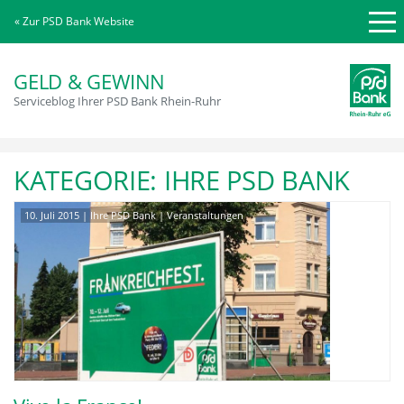
« Zur PSD Bank Website
GELD & GEWINN
Serviceblog Ihrer PSD Bank Rhein-Ruhr
KATEGORIE:
IHRE PSD BANK
10. Juli 2015
|
Ihre PSD Bank
|
Veranstaltungen