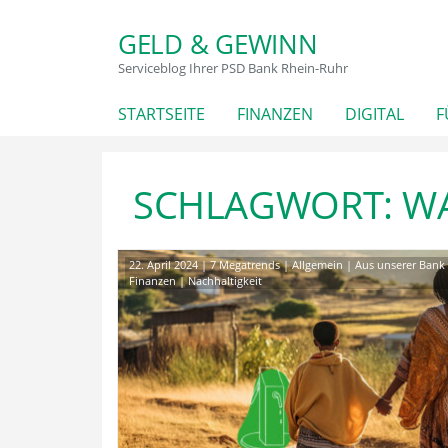
GELD & GEWINN
Serviceblog Ihrer PSD Bank Rhein-Ruhr
STARTSEITE
FINANZEN
DIGITAL
F
SCHLAGWORT:
W
22. April 2024
|
7 Megatrends
|
Allgemein
|
Aus unserer Bank
Finanzen
|
Nachhaltigkeit