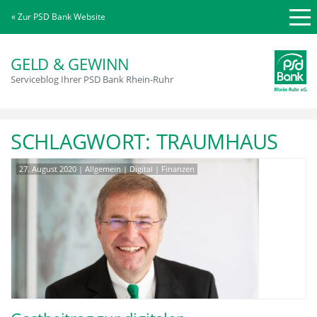
« Zur PSD Bank Website
GELD & GEWINN
Serviceblog Ihrer PSD Bank Rhein-Ruhr
SCHLAGWORT:
TRAUMHAUS
27. August 2020
|
Allgemein
|
Digital
|
Finanzen