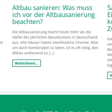
Altbau sanieren: Was muss
S
ich vor der Altbausanierung
E
beachten?
k
Z
Die Altbausanierung macht heute mehr als die
Hälfte des jährlichen Bauvolumens in Deutschland
Vo
it
aus. Alte Häuser haben zweifelsohne Charme. Aber
ve
um darin komfortabel zu leben, ist es oft nötig, den
Be
Altbau umfassend zu […]
We
Um
Weiterlesen…
Ei
W