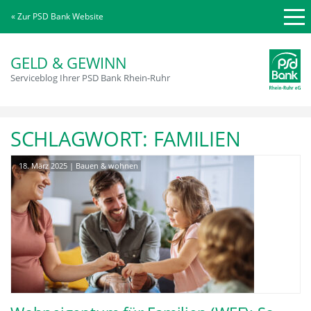
« Zur PSD Bank Website
GELD & GEWINN
Serviceblog Ihrer PSD Bank Rhein-Ruhr
SCHLAGWORT:
FAMILIEN
18. März 2025
|
Bauen & wohnen