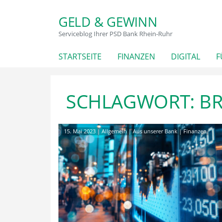
GELD & GEWINN
Serviceblog Ihrer PSD Bank Rhein-Ruhr
STARTSEITE
FINANZEN
DIGITAL
F
SCHLAGWORT:
B
15. Mai 2023
|
Allgemein
|
Aus unserer Bank
|
Finanzen